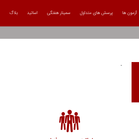
آزمون ها
پرسش های متداول
سمینار هفتگی
اساتید
بلاگ
-