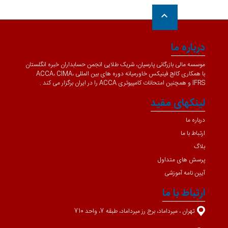
keyboard_arrow_up
درباره ما
موسسه مالی بازرگانی پارسیان، شریک طلایی انجمن حسابداران خبره انگلستان
با همکاری کالج فینیکس خاورمیانه دوره های بین المللی ACCA، CIMA،
IFRS و همچنین امتحانات کامپیوتری ACCA را در ایران برگزار می کند .
لینکهای مفید
درباره ما
ارتباط با ما
بلاگ
پرسش های متداول
آیین نامه آموزشی
ارتباط با ما
تهران ، میرداماد، برج رز میرداماد، طبقه 7، واحد 710