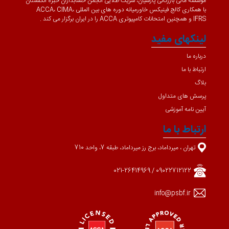
موسسه مالی بازرگانی پارسیان، شریک طلایی انجمن حسابداران خبره انگلستان
با همکاری کالج فینیکس خاورمیانه دوره های بین المللی ACCA، CIMA،
IFRS و همچنین امتحانات کامپیوتری ACCA را در ایران برگزار می کند .
لینکهای مفید
درباره ما
ارتباط با ما
بلاگ
پرسش های متداول
آیین نامه آموزشی
ارتباط با ما
تهران ، میرداماد، برج رز میرداماد، طبقه 7، واحد 710
09022712122 / 021-26414969
info@psbf.ir