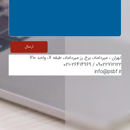
ارسال
تهران ، میرداماد، برج رز میرداماد، طبقه 7، واحد 710
09022712122 / 021-26414969
info@psbf.ir