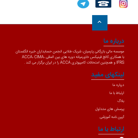
keyboard_arrow_up
درباره ما
موسسه مالی بازرگانی پارسیان، شریک طلایی انجمن حسابداران خبره انگلستان
با همکاری کالج فینیکس خاورمیانه دوره های بین المللی ACCA، CIMA،
IFRS و همچنین امتحانات کامپیوتری ACCA را در ایران برگزار می کند .
لینکهای مفید
درباره ما
ارتباط با ما
بلاگ
پرسش های متداول
آیین نامه آموزشی
ارتباط با ما