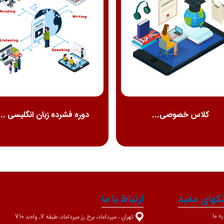
کلاس خصوصی...
دوره فشرده زبان انگلیسی ...
نکهای مفید
ارتباط با ما
ره ما
تهران ، میرداماد، برج رز میرداماد، طبقه 7، واحد 710