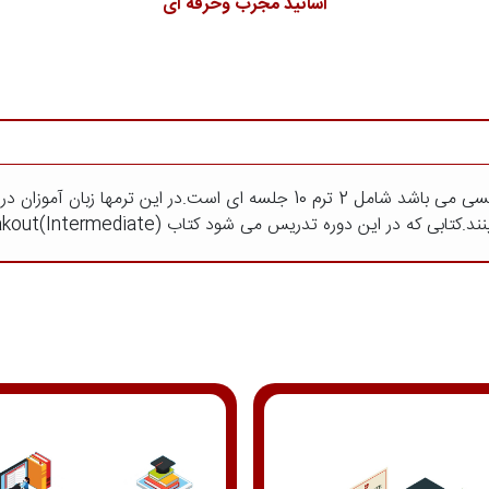
اساتید مجرب وحرفه ای
این سطح که دوره قبل از متوسط آموزش زبان انگلیسی می باشد شامل 2 ترم 10 ج
ر این دوره تدریس می شود کتاب Speakout(Intermediate) است.