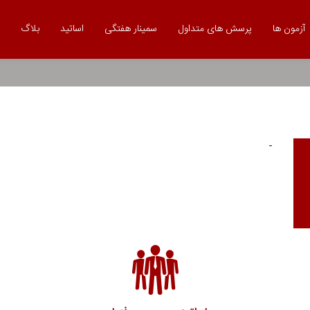
آزمون ها
پرسش های متداول
سمینار هفتگی
اساتید
بلاگ
-