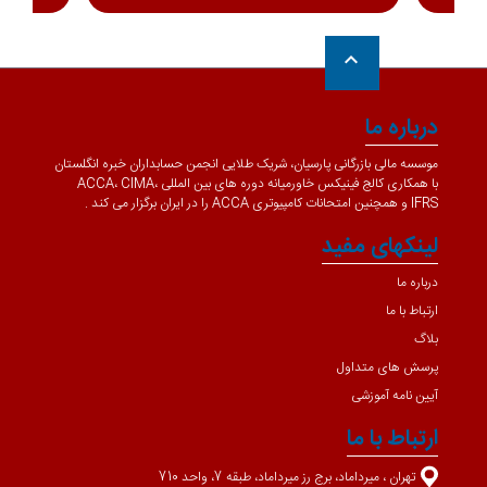
keyboard_arrow_up
درباره ما
موسسه مالی بازرگانی پارسیان، شریک طلایی انجمن حسابداران خبره انگلستان
با همکاری کالج فینیکس خاورمیانه دوره های بین المللی ACCA، CIMA،
IFRS و همچنین امتحانات کامپیوتری ACCA را در ایران برگزار می کند .
لینکهای مفید
درباره ما
ارتباط با ما
بلاگ
پرسش های متداول
آیین نامه آموزشی
ارتباط با ما
تهران ، میرداماد، برج رز میرداماد، طبقه 7، واحد 710