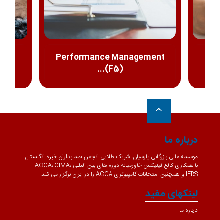
Performance Management
F
(F5)...
keyboard_arrow_up
درباره ما
موسسه مالی بازرگانی پارسیان، شریک طلایی انجمن حسابداران خبره انگلستان
با همکاری کالج فینیکس خاورمیانه دوره های بین المللی ACCA، CIMA،
IFRS و همچنین امتحانات کامپیوتری ACCA را در ایران برگزار می کند .
لینکهای مفید
درباره ما