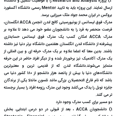
2) پروژه Research and Analysis را با موفقیت تکمیل و دانشگاه
ارسال نمایند. این پروژه باید به تایید Mentor رسمی دانشگاه آکسفورد
بروکس در ایران محمد جواد ملک میرزایی برسد.
مدرک فوق لیسانس از یونیورسیتی کالج لندن انجمن ACCA انگلستان،
فرصت منحصر به فرد را به دانشجویان عضو خود می دهد تا علاوه بر
مدرک ACCA امکان کسب یک مدرک فوق لیسانس حسابداری
پیشرفته از دانشگاه لندن انگلستان هفتمین دانشگاه برتر دنیا نیز داشته
باشند. بدین معنا که اعضا علاوه بر یک مدرک حرفه ای و بین المللی از
یک مدرک آکادمیک نیز برخوردار شده و از دیگر افراد حاضر در این حرفه
متمایز می‌شوند.دانشگاه لندن که از قدیمی ترین و معتبرترین
دانشگاه‌های دنیا با بیش از پانصد هزار دانشجو از ۱۸۰ کشور دنیا می
باشد که نام فارغ التحصیلان بزرگی مانند نلسون ماندلا یکی از برندگان
جایزه نوبل را یدک می‌کشد وجود این مدرک رزومه افراد را بسیار برجسته
تر می کنند.
دو مسیر برای کسب مدرک وجود دارد
1) دانشجویان ACCA ، بعد از قبولی در دو درس ابتدایی بخش