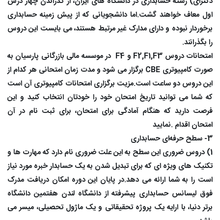
دکترای) رشته حسابداری در دانشگاه های ایران، از گذراندن چهار درس
اول معاف خواهند گشت.اما دانشجویانی که از پیش زمینه حسابداری
برخوردار نبوده و دارای مدارک غیر مرتبط هستند، می بایست این دروس
را بگذرانند.
امتحانات دروس F2,F1,F3 و F4 در موسسه مالی بازرگانی پارسیان به
صورت کامپیوتری CBE برگزار می شود و مدت زمان امتحانی هر کدام از
این دروس دو ساعت است.مزیت برگزاری امتحانات کامپیوتری آن است
که شما می توانید تاریخ امتحان خود را خودتان انتخاب کنید و این
فرصت دارید که هنگام آمادگی برای امتحان، برای ثبت نام در آن
امتحان اقدام .نمایید
3- سطح حرفه‌ای حسابداری
1) دروس ضروری این سطح به این علت ضروری نام دارد که مهارت ها و
تکنیک های ویژه ای که برای تبدیل شدن به یک حسابدار خبره مورد نیاز
است را به شما ارائه می دهد.در پایان این دوره امکان دریافت مدرک
فوق لیسانس حسابداری پیشرفته از دانشگاه لندن هفتمین دانشگاه
برتر دنیا، با ارایه یک پروژه تحقیقاتی و یک ماژول تحصیلی، میسر می