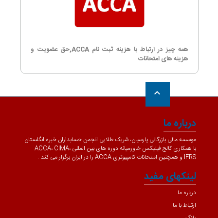
همه چیز در ارتباط با هزینه ثبت نام ACCA,حق عضویت و
هزینه های امتحانات
keyboard_arrow_up
درباره ما
موسسه مالی بازرگانی پارسیان، شریک طلایی انجمن حسابداران خبره انگلستان
با همکاری کالج فینیکس خاورمیانه دوره های بین المللی ACCA، CIMA،
IFRS و همچنین امتحانات کامپیوتری ACCA را در ایران برگزار می کند .
لینکهای مفید
درباره ما
ارتباط با ما