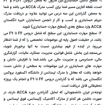
1- سطح دانش حسابداری:این ماژول که شامل دروس F1,F2 و F3
است، نقطه آغازین مسیر شما برای کسب مدرک ACCA می باشد و شما
به محض گذراندن این سه درس می توانید علاوه بر دریافت مدرک
دیپلم حسابداری و کسب و کار از انجمن حسابداران خبره انگلستان
ACCA وارد سطح بعدی (سطح مهارت حسابداری) شوید.
2- سطح مهارت حسابداری: این سطح که شامل دروس F4 تا F9 می
باشد، در حقیقت اصول پایه ای موضوعات تخصصی را که از شما انتظار
می‌رود در آینده از فهم بیشتری نسبت به آنها برخوردار شوید،
می‌سنجد.این بخش شامل:قوانین، مدیریت عملکرد، مالیات، گزارشگری
مالی، حسابرسی و مدیریت مالی می باشد.شما با افزایش دانش و
مهارت های حسابداری در این موضوعات به سطحی از دانش دست
خواهد یافت که معادل با مدرک لیسانس از دانشگاه آکسفورد بروکس
انگلستان می باشد که با گذراندن دروس F4 تا F9 و انجام یک پروژه
تحقیقاتی قابل دریافت است.
توجه:در ایران دانشجویانی که تمایل گذراندن دوره ACCA دارند، در
صورت داشتن هر کدام از مدارک آکادمیک (لیسانس، فوق لیسانس و