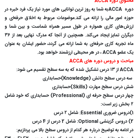
محتوای دوره ACCA
دوره ACCAبه شما به روز ترین توانایی های مورد نیاز یک فرد خبره در
حوزه امور مالی را ارائه می کند.موضوعات مربوط به اخلاق حرفه‌ای و
ارزش‌های کاری همواره در طول مسیر همراه شماست و بین شما و
دیگران تمایز ایجاد می‌کند. همچنین از آنجا که مدرک نهایی بعد از ۳۶
ماه تجربه کاری حرفه‌ای به شما ارائه می گردد، حضور ایشان به عنوان
یک عضو ACCA ، در هر محیطی ارزشمند خواهد بود.
مباحث و دروس دوره های ACCA
ACCA از ۱۳ درس تشکیل شده که به سه سطح تقسیم می شود:
سه درس سطح دانش (Knowledge)حسابداری
شش درس سطح مهارت (Skills)حسابداری
چهار درس سطح حرفه ای (Professional) حسابداری که خود شامل
۲ بخش زیر است:
1)دروس ضروری Essential: شامل ۲ درس
2) دروس گزینشی Optional: شامل 2 درس از 4 درس
در ادامه به توضیح درباره هر کدام از دروس سطح بالا می پردازیم: