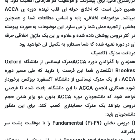
گزارشگری مالی، برای پیشرفت و موقعیت هر سازمانی اهمیت دارد. به
همین دلیل است که اخلاق حرفه ای قلب تپنده دوره ی ACCA
میباشد. موضوعات اخلاقی، پایه و اساس مطالعات شما و همچنین
بخشی از تجربه عملی شما را می سازد. این موضوعات به صورت پیوسته
در اکثر دروس پوشش داده شده و علاوه بر این یک ماژول اخلاقی حرفه
ای در دوره تعبیه شده که شما مستلزم به تکمیل آن خواهید بود.
دریافت مدارک آکادمیک
همزمان با گذراندن دوره ACCAمدرک لیسانس از دانشگاه
Oxford
Brookes
انگلستان شما این فرصت را دارید که طی مسیر دوره
ACCA ، از یک مدرک لیسانس از دانشگاه آکسفورد بروکس برخوردار
شوید.همکاری انجمن ACCA با این دانشگاه، باعث شده تا فرصتی
فراهم شود که دانشجویان دوره ACCA بدون دو برابر شدن حجم
دروس بتوانند یک مدرک حسابداری کسب کنند. برای این منظور
دانشجویان باید:
1) دروس بخش Fundamental (F1-F9) را با موفقیت پشت سر
بگذرانند