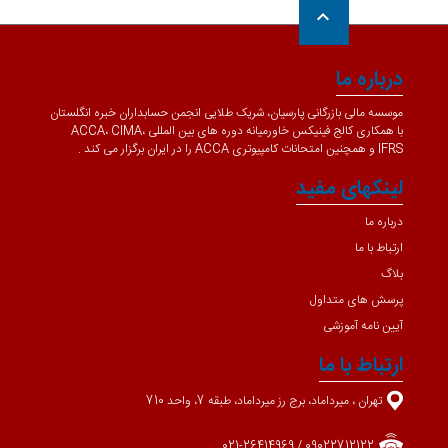
keyboard_arrow_up
درباره ما
موسسه مالی بازرگانی پارسیان، شریک طلایی انجمن حسابداران خبره انگلستان
با همکاری کالج فینیکس خاورمیانه دوره های بین المللی ACCA، CIMA،
IFRS و همچنین امتحانات کامپیوتری ACCA را در ایران برگزار می کند .
لینکهای مفید
درباره ما
ارتباط با ما
بلاگ
پرسش های متداول
آیین نامه آموزشی
ارتباط با ما
تهران ، میرداماد، برج رز میرداماد، طبقه 7، واحد 710
09022712122 / 021-26414969