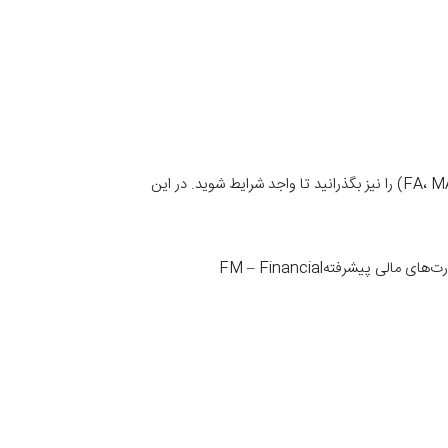
اگر مدرک لیسانس شما فقط بخشی از دروس لازم را پوشش داده باشد، ممکن است مجبور باشید چند درس پایه ACCA (مثل FA، MA، FR، FM) را نیز بگذرانید تا واجد شرایط شوید. در این
درس‌های احتمالی موردنیازتوضیحFA – Financial Accountingاگر اصول حسابداری شما کافی نباشدFR – Financial Reportingصورت‌های مالی پیشرفتهFM – Financial