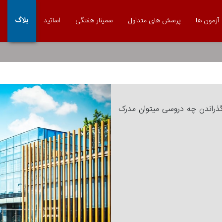
آزمون ها
پرسش های متداول
سمینار هفتگی
اساتید
بلاگ
 گذراندن چه دروسی میتوان مدرک