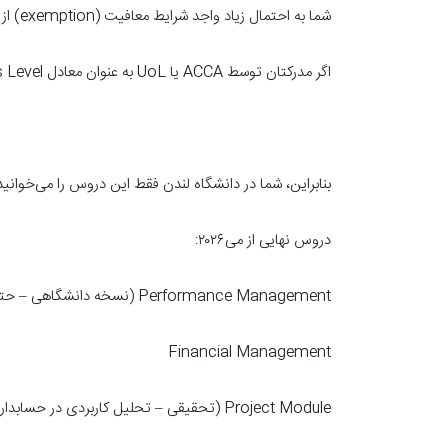
شما به احتمال زیاد واجد شرایط معافیت (exemption) از بخش بزرگی از دوره هستید.
اگر مدرکتان توسط ACCA یا UoL به عنوان معادل Applied Knowledge + Skills Level شناخته شود، می‌توانید مستقیماً وارد مرحله نهایی شوید.
بنابراین، شما در دانشگاه لندن فقط این دروس را می‌خوانید
دروس نهایی از می۲۰۲۶:
Performance Management (نسخه دانشگاهی – حتی اگر قبلاً آن را در ایران خوانده‌اید، این نسخه باید گذرانده شود)
Financial Management
Project Module (تحقیقی – تحلیل کاربردی در حسابداری/مالی)