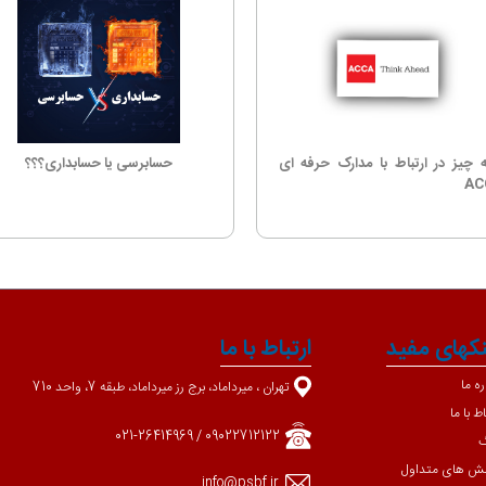
 چیز در ارتباط با مدارک حرفه ای
حسابرسی یا حسابداری؟؟؟
AC
نکهای مفید
ارتباط با ما
ره ما
تهران ، میرداماد، برج رز میرداماد، طبقه 7، واحد 710
اط با ما
09022712122 / 021-26414969
گ
ش های متداول
info@psbf.ir