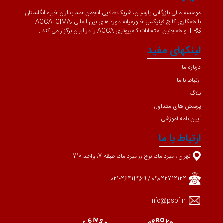
موسسه مالی بازرگانی پارسیان، شریک طلایی انجمن حسابداران خبره انگلستان
با همکاری کالج فینیکس خاورمیانه دوره های بین المللی ACCA، CIMA،
IFRS و همچنین امتحانات کامپیوتری ACCA را در ایران برگزار می کند .
لینکهای مفید
درباره ما
ارتباط با ما
بلاگ
پرسش های متداول
آیین نامه آموزشی
ارتباط با ما
تهران ، میرداماد، برج رز میرداماد، طبقه 7، واحد 710
09022712122 / 021-26414969
info@psbf.ir