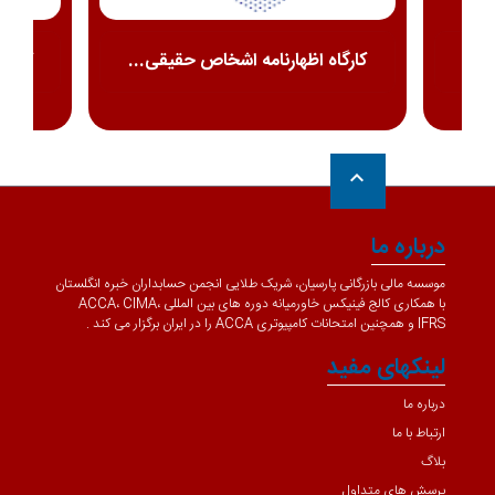
کارگاه اظهارنامه اشخاص حقیقی...
کارگا
keyboard_arrow_up
درباره ما
موسسه مالی بازرگانی پارسیان، شریک طلایی انجمن حسابداران خبره انگلستان
با همکاری کالج فینیکس خاورمیانه دوره های بین المللی ACCA، CIMA،
IFRS و همچنین امتحانات کامپیوتری ACCA را در ایران برگزار می کند .
لینکهای مفید
درباره ما
ارتباط با ما
بلاگ
پرسش های متداول