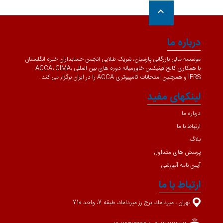
keyboard_arrow_up
درباره ما
موسسه مالی بازرگانی پارسیان، شریک طلایی انجمن حسابداران خبره انگلستان
با همکاری کالج فینیکس خاورمیانه دوره های بین المللی ACCA، CIMA،
IFRS و همچنین امتحانات کامپیوتری ACCA را در ایران برگزار می کند .
لینکهای مفید
درباره ما
ارتباط با ما
بلاگ
پرسش های متداول
آیین نامه آموزشی
ارتباط با ما
تهران ، میرداماد، برج رز میرداماد، طبقه 7، واحد 710