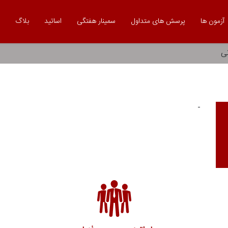
آزمون ها
پرسش های متداول
سمینار هفتگی
اساتید
بلاگ
تی
-