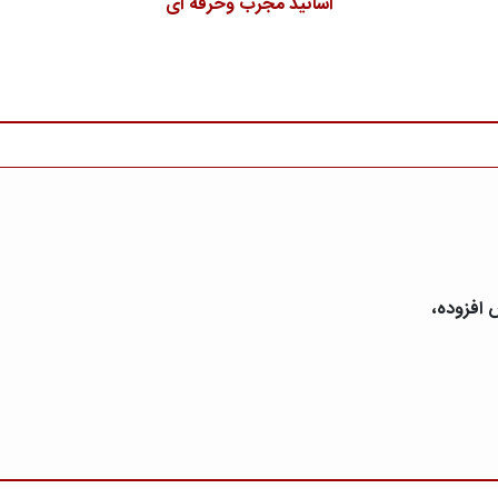
اساتید مجرب وحرفه ای
 افزوده،