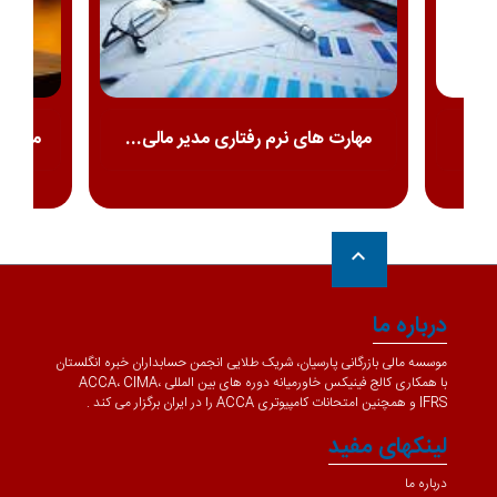
ی...
مهارت های نرم رفتاری مدیر مالی...
مروری 
keyboard_arrow_up
درباره ما
موسسه مالی بازرگانی پارسیان، شریک طلایی انجمن حسابداران خبره انگلستان
با همکاری کالج فینیکس خاورمیانه دوره های بین المللی ACCA، CIMA،
IFRS و همچنین امتحانات کامپیوتری ACCA را در ایران برگزار می کند .
لینکهای مفید
درباره ما