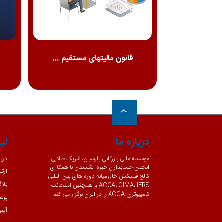
مودیان...
قانون مالیتهای مستقیم ...
keyboard_arrow_up
درباره ما
لی
موسسه مالی بازرگانی پارسیان، شریک طلایی
دربا
انجمن حسابداران خبره انگلستان با همکاری
ارتب
کالج فینیکس خاورمیانه دوره های بین المللی
بلا
ACCA، CIMA، IFRS و همچنین امتحانات
کامپیوتری ACCA را در ایران برگزار می کند .
پرس
آیی