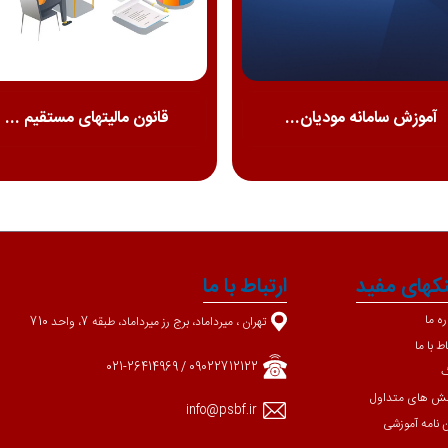
آموزش سامانه مودیان...
قانون مالیتهای مستقیم ...
نکهای مفید
ارتباط با ما
ره ما
تهران ، میرداماد، برج رز میرداماد، طبقه 7، واحد 710
اط با ما
09022712122 / 021-26414969
گ
ش های متداول
info@psbf.ir
ن نامه آموزشی