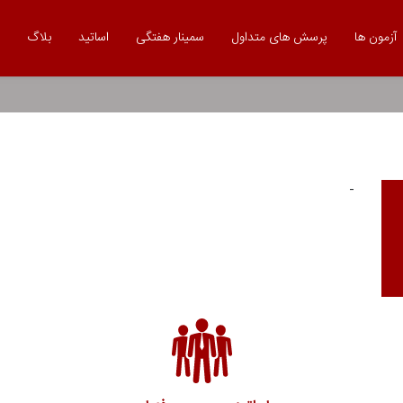
آزمون ها
پرسش های متداول
سمینار هفتگی
اساتید
بلاگ
-