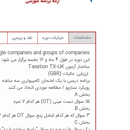
ارائه برنامه آموزشی
مشخصات
جزئیات دوره
نقد و بررسی
 single companies and groups of companies
این دوره در طول 4 ماه و 16 جلسه برگزار می شود و در طول دوره تدریس همراه با حل تمرین خواهد بود.
ساختار آزمون Taxation TX-UK
ارزیابی: مالیات (GBR)
برنامه درسی با یک امتحان کامپیوتری سه ساعته ا
رویکرد سناریو / مطالعه موردی اتخاذ می کنند.
بخش A
15 سوال تست عینی (OT) هر کدام 2 نمره.
بخش B
3 سوال که هر کدام شامل پنج سوال OT هر کدام 2 نمره است.
بخش C
یک سوال 10 نمره و دو سوال "پاسخ ساخته شده" (که نیاز به پاسخ کتبی دارد).