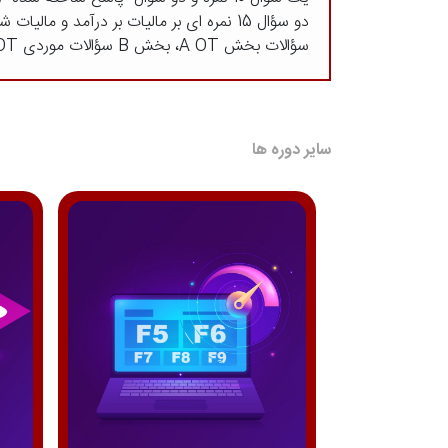
دو سؤال 15 نمره ای بر مالیات بر درآمد و مالیات شرکت تمرکز خواهند کرد.
سؤالات بخش A OT، بخش B سؤالات موردی OT و سایر سؤالات پاسخ ساخته شده در بخش C می توانند هر منطقه ای از برنامه درسی را پوشش دهند.
سایر دوره ها