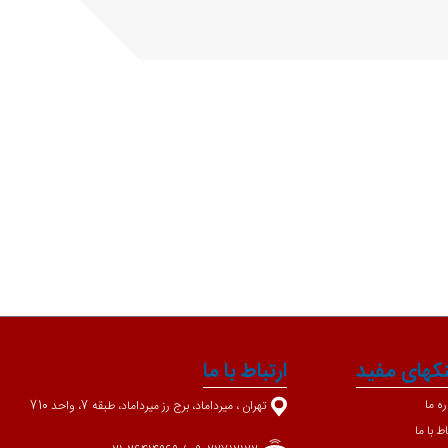
نکهای مفید
ارتباط با ما
ره ما
تهران ، میرداماد، برج رز میرداماد، طبقه 7، واحد 710
اط با ما