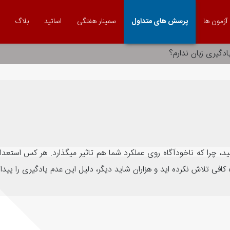
آزمون ها
پرسش های متداول
سمینار هفتگی
اساتید
بلاگ
دگیری زبان ندارم؟
 کنید، چرا که ناخودآگاه روی عملکرد شما هم تاثیر میگذارد. هر کس استع
ه کافی تلاش نکرده اید و هزاران شاید دیگر، دلیل این عدم یادگیری را پید