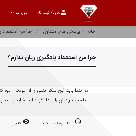
arrow_drop_down
person
ورود
/ ثبت نام
دوره ها
خانه
پرسش های متداول
چرا من استعداد یا
چرا من استعداد یادگیری زبان ندارم؟
در ابتدا باید این تفکر منفی را از خودتان دور
مناسب خودتان را پیدا نکرده اید، شاید به انداز
remove_red_eye
access_time
۱۴۰۳ دوشنبه ۲۱ خرداد
617
بازدید