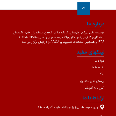
keyboard_arrow_up
درباره ما
موسسه مالی بازرگانی پارسیان، شریک طلایی انجمن حسابداران خبره انگلستان
با همکاری کالج فینیکس خاورمیانه دوره های بین المللی ACCA، CIMA،
IFRS و همچنین امتحانات کامپیوتری ACCA را در ایران برگزار می کند .
لینکهای مفید
درباره ما
ارتباط با ما
بلاگ
پرسش های متداول
آیین نامه آموزشی
ارتباط با ما
تهران ، میرداماد، برج رز میرداماد، طبقه 7، واحد 710