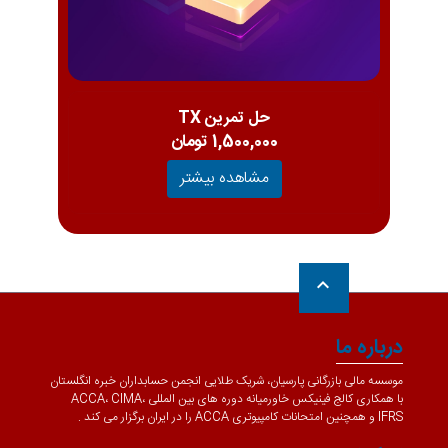
حل تمرین TX
1,500,000 تومان
مشاهده بیشتر
keyboard_arrow_up
درباره ما
موسسه مالی بازرگانی پارسیان، شریک طلایی انجمن حسابداران خبره انگلستان
با همکاری کالج فینیکس خاورمیانه دوره های بین المللی ACCA، CIMA،
IFRS و همچنین امتحانات کامپیوتری ACCA را در ایران برگزار می کند .