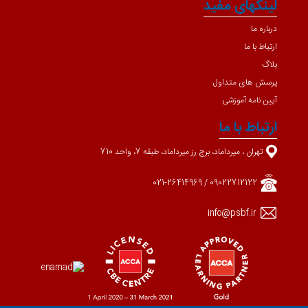
لینکهای مفید
درباره ما
ارتباط با ما
بلاگ
پرسش های متداول
آیین نامه آموزشی
ارتباط با ما
تهران ، میرداماد، برج رز میرداماد، طبقه 7، واحد 710
09022712122 / 021-26414969
info@psbf.ir