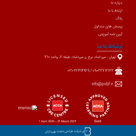
درباره ما
ارتباط با ما
بلاگ
پرسش های متداول
آیین نامه آموزشی
ارتباط با ما
تهران ، میرداماد، برج رز میرداماد، طبقه 7، واحد 710
09022712122 / 021-26414969
info@psbf.ir
شرکت طراحی سایت
بهپردازان