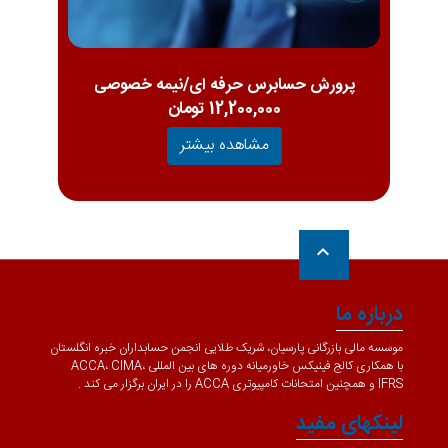
پرورش حسابرس حرفه ای/نیمه خصوصی
12,200,000 تومان
مشاهده بیشتر
keyboard_arrow_up
درباره ما
موسسه مالی بازرگانی پارسیان، شریک طلایی انجمن حسابداران خبره انگلستان
با همکاری کالج فینیکس خاورمیانه دوره های بین المللی ACCA، CIMA،
IFRS و همچنین امتحانات کامپیوتری ACCA را در ایران برگزار می کند .
لینکهای مفید